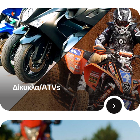
Δίκυκλα/ATVs