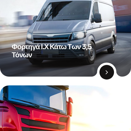
Φορτηγά Ι.Χ Κάτω Των 3,5
Τόνων