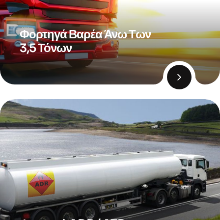
Φορτηγά Βαρέα Άνω Των
3,5 Τόνων